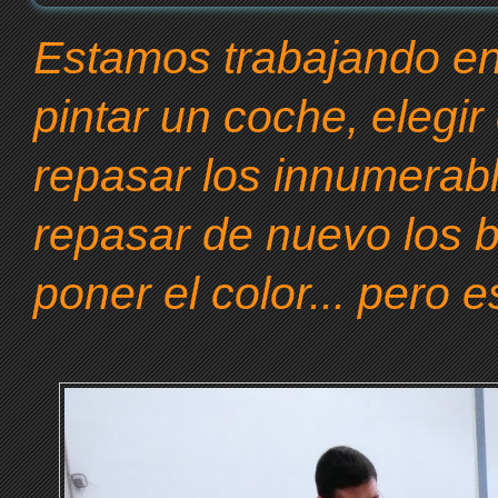
Estamos trabajando en 
pintar un coche, elegir 
repasar los innumerable
repasar de nuevo los bo
poner el color... pero e