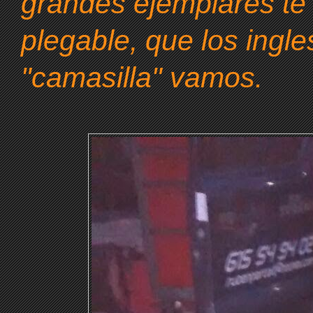
grandes ejemplares te 
plegable, que los ingle
"camasilla" vamos.