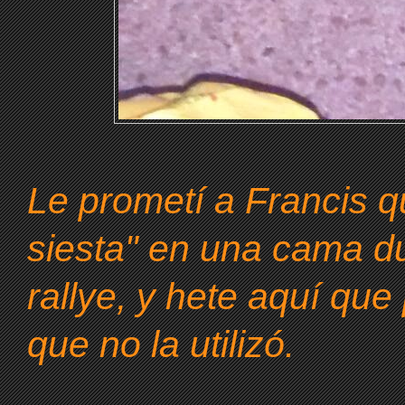
Le prometí a Francis q
siesta" en una cama du
rallye, y hete aquí que
que no la utilizó.