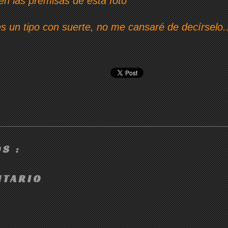
n las premisas de esta foto
es un tipo con suerte, no me cansaré de decírselo..
S :
NTARIO